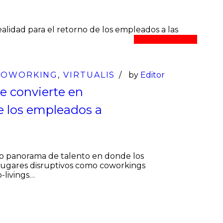
05
Mar
COWORKING
,
VIRTUALIS
by
Editor
se convierte en
de los empleados a
evo panorama de talento en donde los
lugares disruptivos como coworkings
o-livings…