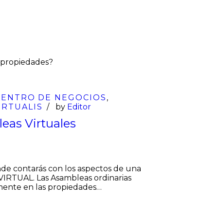
18
Ene
CENTRO DE NEGOCIOS
,
IRTUALIS
by
Editor
eas Virtuales
de contarás con los aspectos de una
VIRTUAL. Las Asambleas ordinarias
mente en las propiedades…