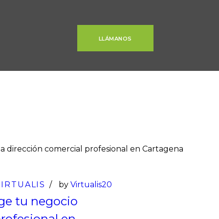
LLÁMANOS
01
Feb
VIRTUALIS
by
Virtualis20
ge tu negocio
rofesional en