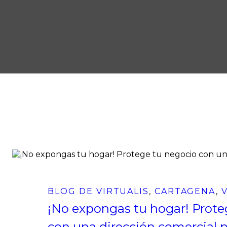
BLOG DE VIRTUALIS
,
CARTAGENA
,
¡No expongas tu hogar! Prote
con una dirección comercial p