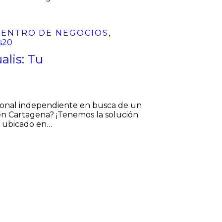
12
May
CENTRO DE NEGOCIOS
,
is20
alis: Tu
a
ional independiente en busca de un
 en Cartagena? ¡Tenemos la solución
ng ubicado en…