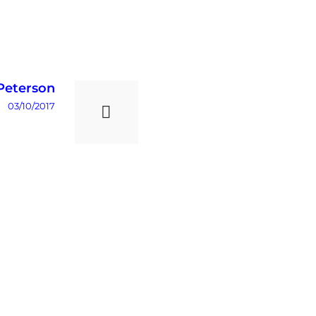
Peterson
Next
post:
03/10/2017