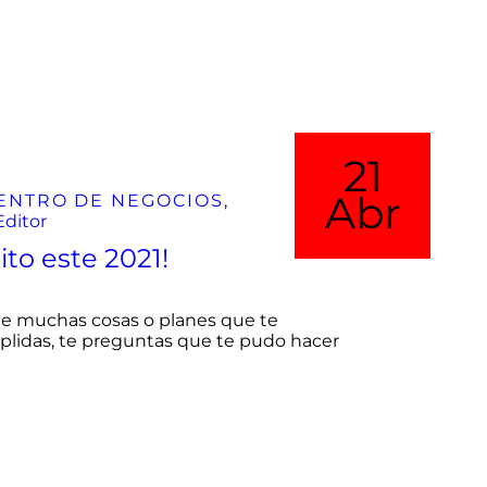
26
19
21
Jun
Abr
Abr
ENTRO DE NEGOCIOS
,
Editor
ito este 2021!
que muchas cosas o planes que te
mplidas, te preguntas que te pudo hacer