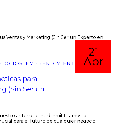
26
26
19
21
Jun
Abr
Abr
Abr
EGOCIOS
,
EMPRENDIMIENTO
,
cticas para
ng (Sin Ser un
estro anterior post, desmitificamos la
 crucial para el futuro de cualquier negocio,