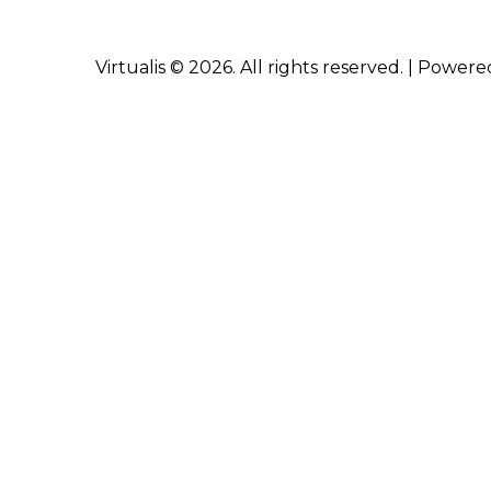
g
í
a
Virtualis © 2026. All rights reserved. | Power
)